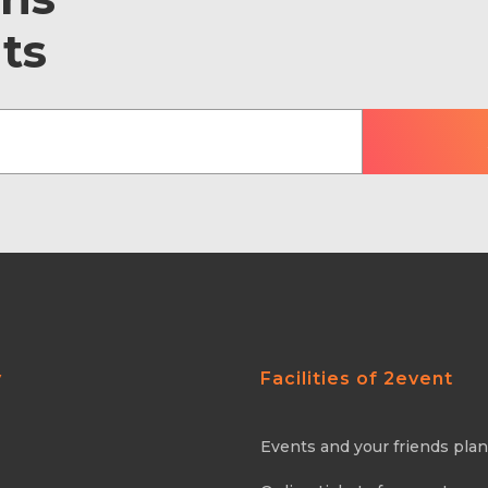
ts
y
Facilities of 2event
Events and your friends pla