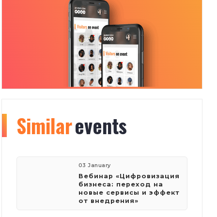
Similar
Organizer
events
info
1
1
03 January
Вебинар «Цифровизация
бизнеса: переход на
новые сервисы и эффект
events
visitors
от внедрения»