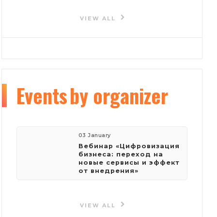
company:
VIEW ALL
Sign.Me
Events
by organizer
03 January
Вебинар «Цифровизация
бизнеса: переход на
новые сервисы и эффект
от внедрения»
VIEW ALL