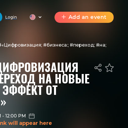
Add an event
Login
#«Цифровизация; #бизнеса:; #переход; #на;
«ЦИФРОВИЗАЦИЯ
ПЕРЕХОД НА НОВЫЕ
 ЭФФЕКТ ОТ
»
M
-
12:00 PM
nk will appear here