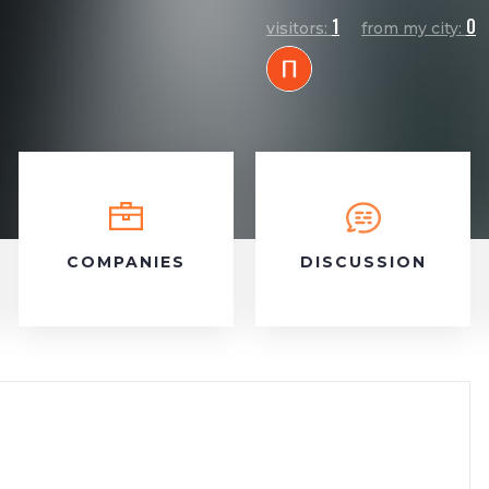
1
0
visitors:
from my city:
COMPANIES
DISCUSSION