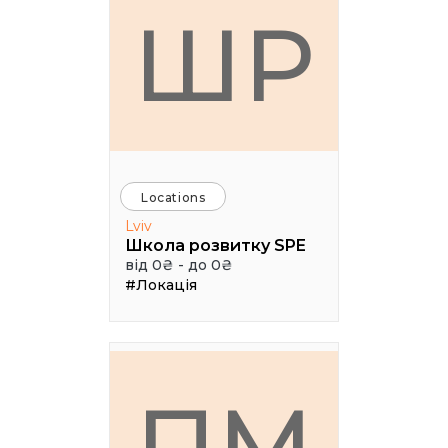
ШР
Locations
Lviv
Школа розвитку SPE
від 0₴ - до 0₴
#Локація
ПМ