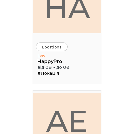
HA
Locations
Lviv
HappyPro
від 0₴ - до 0₴
#Локація
AE