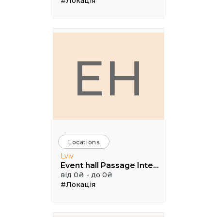
#Локація
EH
Locations
Lviv
Event hall Passage Interdit
від 0₴ - до 0₴
#Локація