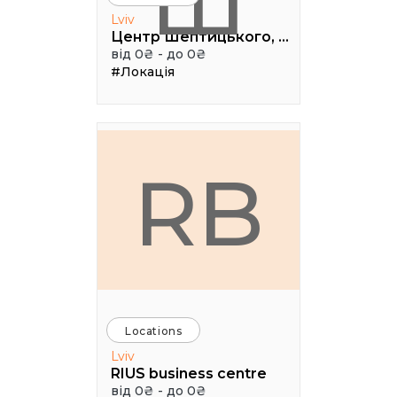
Ш
Lviv
Центр Шептицького, 1 поверх, паркова аудиторія
від 0₴ - до 0₴
#Локація
RB
Locations
Lviv
RIUS business centre
від 0₴ - до 0₴