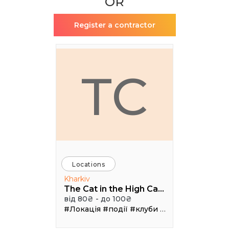
OR
Register a contractor
TC
Locations
Kharkiv
The Cat in the High Castle
від 80₴ - до 100₴
#Локація
#події
#клуби
#Зал