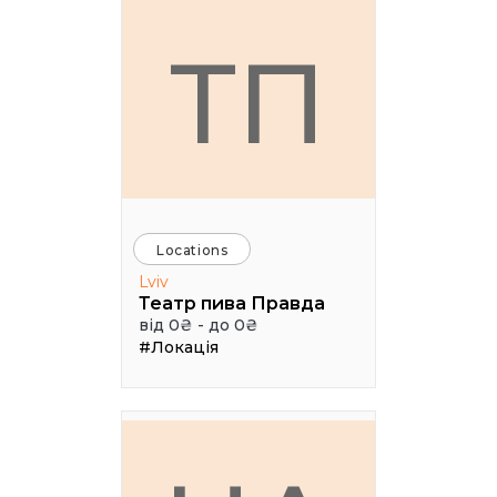
ТП
Locations
Lviv
Театр пива Правда
від 0₴ - до 0₴
#Локація