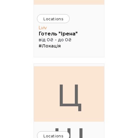
Locations
Lviv
Готель "Ірена"
від 0₴ - до 0₴
#Локація
Ц
Locations