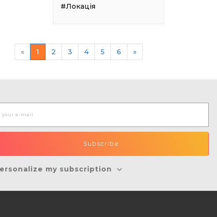
#Локація
«
1
2
3
4
5
6
»
ersonalize my subscription