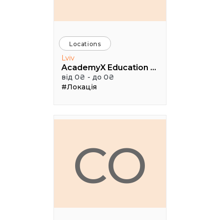
Locations
Lviv
AcademyX Education Hub
від 0₴ - до 0₴
#Локація
CO