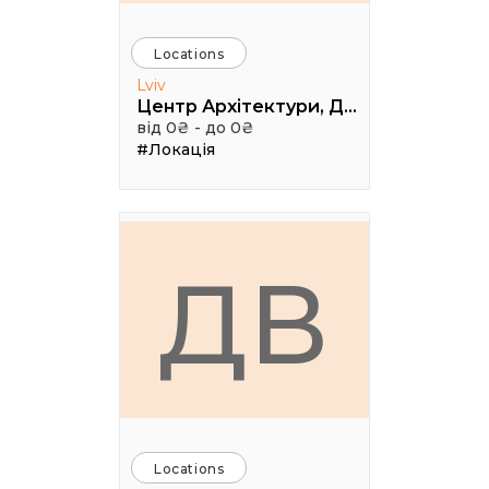
Locations
Lviv
Центр Архітектури, Дизайну та Урбаністики Порохова ВЕЖА
від 0₴ - до 0₴
#Локація
ДВ
Locations