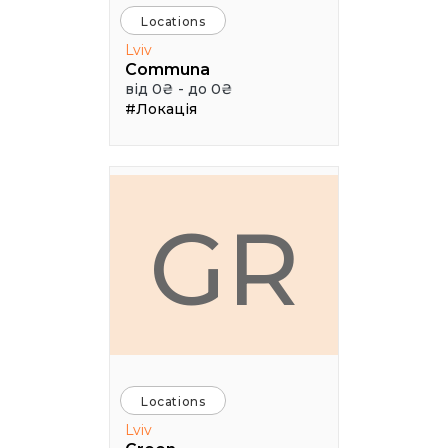
Locations
Lviv
Communa
від 0₴ - до 0₴
#Локація
GR
Locations
Lviv