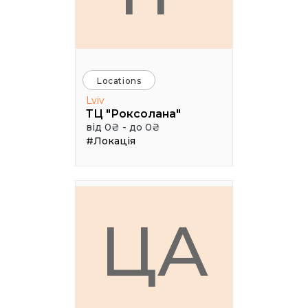
Locations
Lviv
ТЦ "Роксолана"
від 0₴ - до 0₴
#Локація
ЦА