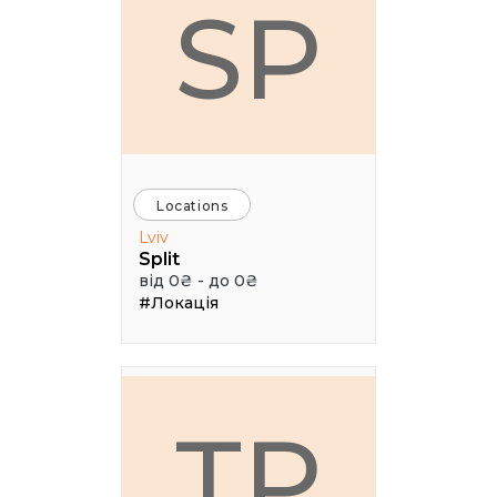
SP
Locations
Lviv
Split
від 0₴ - до 0₴
#Локація
ТР