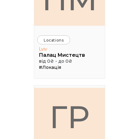
Locations
Lviv
Палац Мистецтв
від 0₴ - до 0₴
#Локація
ГР