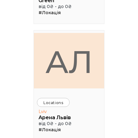
Green
від 0₴ - до 0₴
#Локація
АЛ
Locations
Lviv
Арена Львів
від 0₴ - до 0₴
#Локація