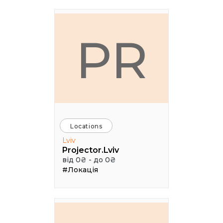
PR
Locations
Lviv
Projector.Lviv
від 0₴ - до 0₴
#Локація