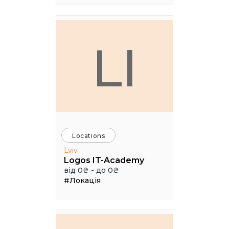
LI
Locations
Lviv
Logos IT-Academy
від 0₴ - до 0₴
#Локація