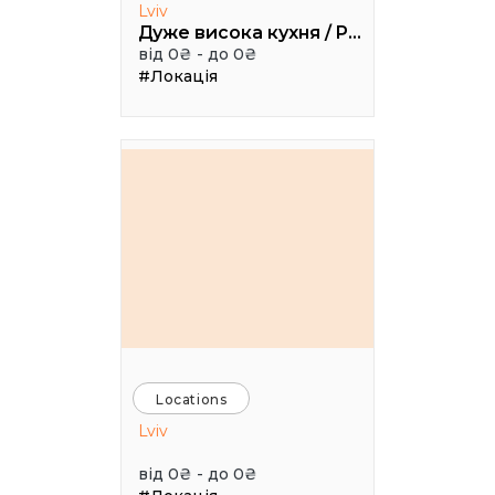
Lviv
Дуже висока кухня / Pretty High Kitchen
від 0₴ - до 0₴
#Локація
Locations
Lviv
від 0₴ - до 0₴