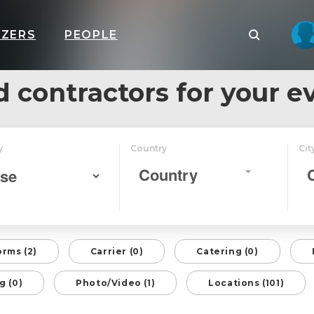
IZERS
PEOPLE
d contractors for your e
y
Country
Cit
Country
orms (2)
Carrier (0)
Catering (0)
g (0)
Photo/Video (1)
Locations (101)