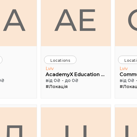
HA
AE
Locations
Locat
Lviv
Lviv
AcademyX Education Hub
Comm
0₴
від 0₴ - до 0₴
від 0₴ 
#Локація
#Локац
АЛ
LI