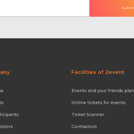
any
Facilities of 2event
us
Events and your friends pla
ts
Online tickets for events
ticipants
Ticket Scanner
estors
Contractors