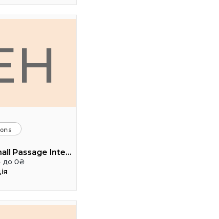
EH
ions
Event hall Passage Interdit
- до 0₴
ія