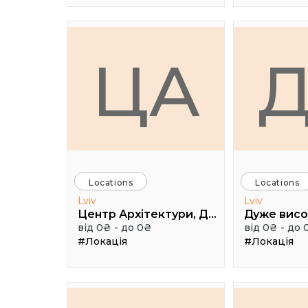
ЦА
Locations
Locations
Lviv
Lviv
Центр Архітектури, Дизайну та Урбаністики Порохова ВЕЖА
від 0₴ - до 0₴
від 0₴ - до 
#Локація
#Локація