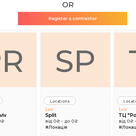
OR
Register a contractor
PR
SP
Locations
Locat
Lviv
Lviv
viv
Split
ТЦ "Р
0₴
від 0₴ - до 0₴
від 0₴ 
#Локація
#Локац