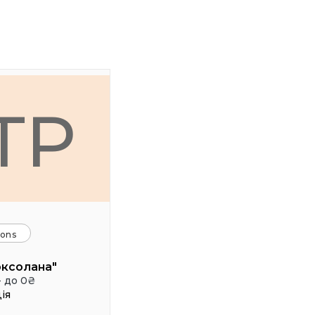
ТР
ions
оксолана"
- до 0₴
ія