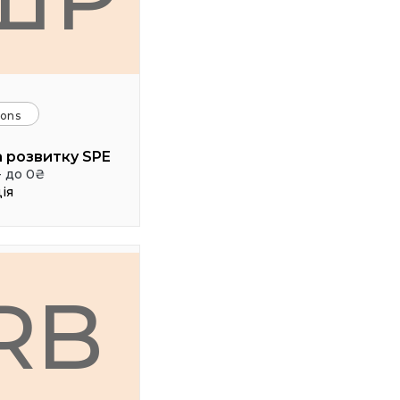
ions
 розвитку SPE
- до 0₴
ія
RB