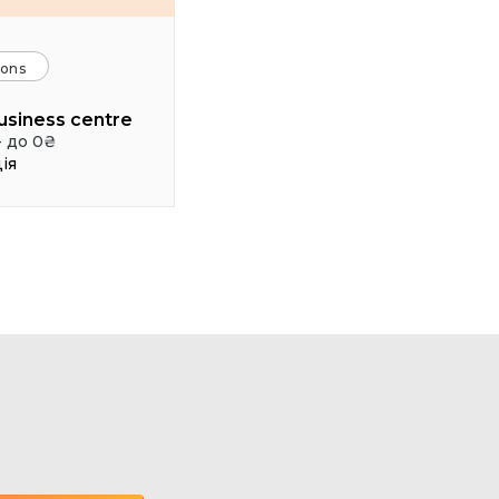
ions
usiness centre
- до 0₴
ія