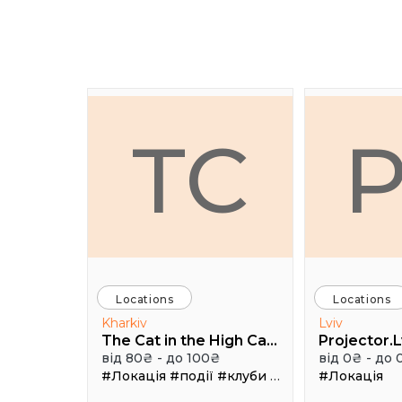
TC
Locations
Locations
Kharkiv
Lviv
The Cat in the High Castle
Projector.L
від 80₴ - до 100₴
від 0₴ - до 
#Локація
#події
#клуби
#Зал
#Локація