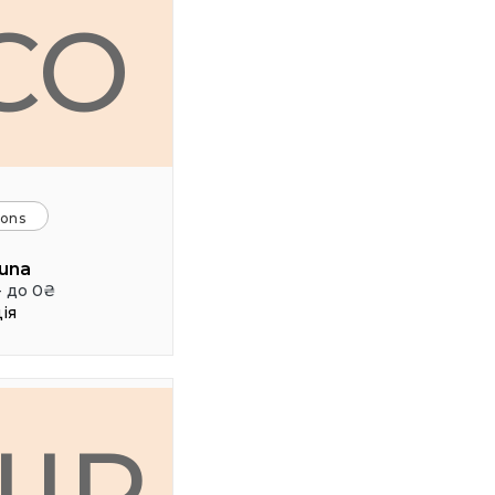
CO
ions
una
- до 0₴
ія
ШР