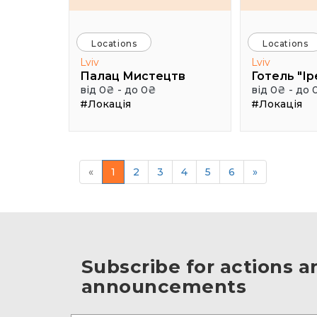
Locations
Locations
Lviv
Lviv
Палац Мистецтв
Готель "Ір
від 0₴ - до 0₴
від 0₴ - до 
#Локація
#Локація
«
1
2
3
4
5
6
»
Subscribe for actions a
announcements