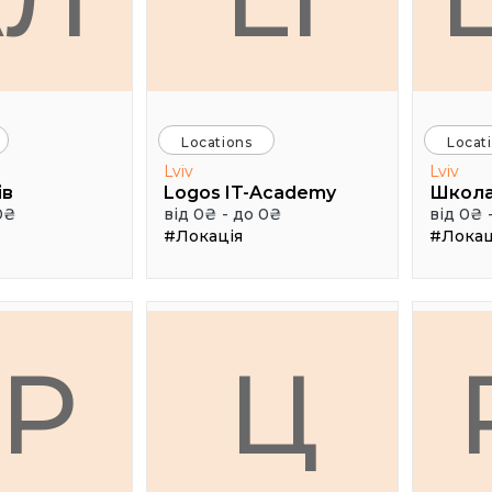
Locations
Locat
Lviv
Lviv
ів
Logos IT-Academy
Школа
0₴
від 0₴ - до 0₴
від 0₴ 
#Локація
#Локац
ГР
Ц