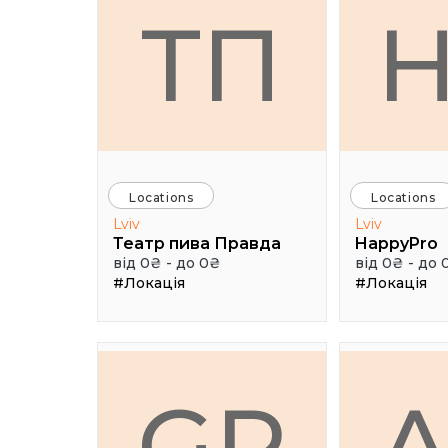
ТП
Locations
Locations
Lviv
Lviv
Театр пива Правда
HappyPro
від 0₴ - до 0₴
від 0₴ - до 
#Локація
#Локація
GR