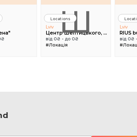
Ш
Locations
Locat
Lviv
Lviv
ена"
Центр Шептицького, 1 поверх, паркова аудиторія
RIUS b
0₴
від 0₴ - до 0₴
від 0₴ 
#Локація
#Локац
nd