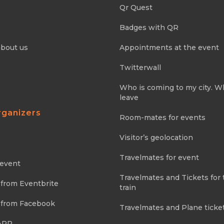
Qr Quest
Badges with QR
about us
Appointments at the event
Twitterwall
Who is coming to my city. 
leave
rganizers
Room-mates for events
Visitor’s geolocation
Travelmates for event
 event
Travelmates and Tickets for 
 from Eventbrite
train
 from Facebook
Travelmates and Plane ticke
APP