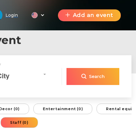
Add an event
Login
vent
y
City
Search
Decor (0)
Entertainment (0)
Rental equip
Staff (0)