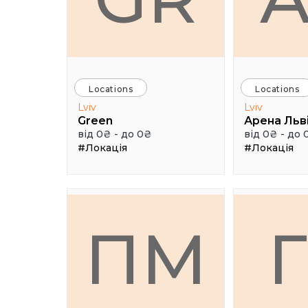
Locations
Locations
Lviv
Lviv
Green
Арена Льв
від 0₴ - до 0₴
від 0₴ - до 
#Локація
#Локація
ПМ