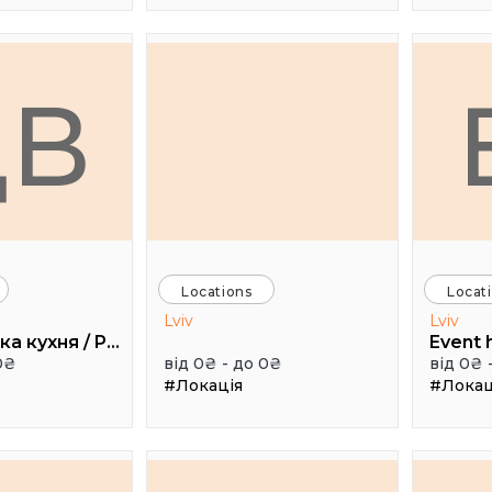
ДВ
Locations
Locat
Lviv
Lviv
Дуже висока кухня / Pretty High Kitchen
0₴
від 0₴ - до 0₴
від 0₴ 
#Локація
#Локац